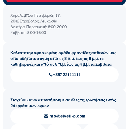
Χαράλαμπου Πεττεμερίδη 17,
2042 Στρόβολος, Λευκωσία
Δευτέρα-Παρασκευή:
8:00-20:00
Σάββατο:
8:00-16:00
Καλέστε την αφοσιωμένη ομάδα φροντίδας ασθενών μας
οποιαδήποτε στιγμή από τις 8 π.μ. έως τις 8 μ.μ. τις
καθημερινές και από τις 8 π.μ. έως τις 4 μ.μ. τα Σάββατα
+357 22111111
Στοχεύουμε να απαντήσουμε σε όλες τις ερωτήσεις εντός
24 εργάσιμων ωρών
info@elvetiko.com