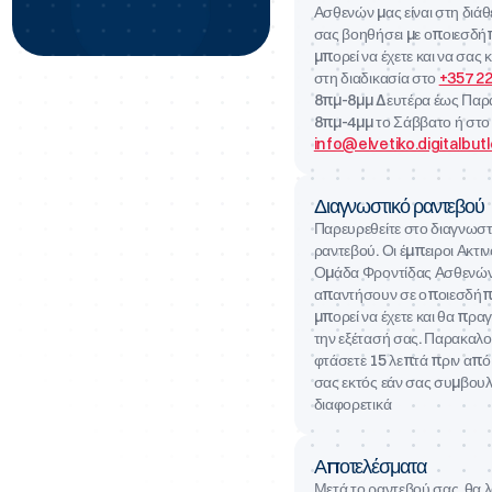
Ασθενών μας είναι στη διάθ
σας βοηθήσει με οποιεσδή
Υπερηχογραφήματα
μπορεί να έχετε και να σας
στη διαδικασία στο
+357 2
8πμ-8μμ Δευτέρα έως Παρ
Σαρώσεις DEXA
8πμ-4μμ το Σάββατο ή στο
info@elvetiko.digitalbut
Μαστογραφία
Διαγνωστικό ραντεβού
Παρευρεθείτε στο διαγνωστ
ραντεβού. Οι έμπειροι Ακτιν
Απλές και Τρισδιάστατες Πανοραμικές Δοντιών
Ομάδα Φροντίδας Ασθενών
απαντήσουν σε οποιεσδήπ
μπορεί να έχετε και θα πρ
την εξέτασή σας. Παρακαλο
φτάσετε 15 λεπτά πριν από
σας εκτός εάν σας συμβουλ
διαφορετικά
Αποτελέσματα
Μετά το ραντεβού σας, θα 