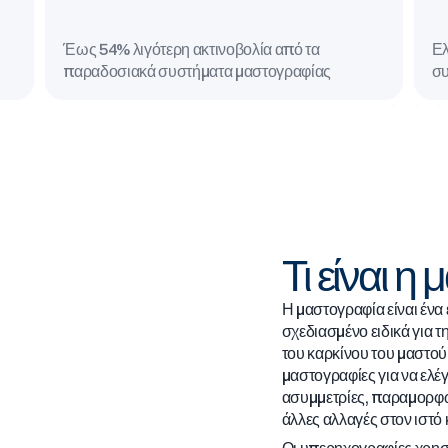
Έως 54% λιγότερη ακτινοβολία από τα
Ελ
παραδοσιακά συστήματα μαστογραφίας
συ
Τι είναι η
Η μαστογραφία είναι ένα
σχεδιασμένο ειδικά για τ
του καρκίνου του μαστού
μαστογραφίες για να ελέγ
ασυμμετρίες, παραμορφώ
άλλες αλλαγές στον ιστό 
Οι υπερηχογραφίες χρησι