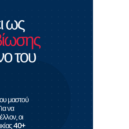
ι ως
βίωσης
νο του
του μαστού
ια να
έλλον, οι
ικίας 40+