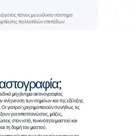
άχιστος πόνος με ευέλικτο σύστημα
μπίεσης πολλαπλών επιπέδων
 μαστογραφία;
 ειδικό μηχάνημα ακτινογραφίας
ην ανίχνευση των σημείων και της εξέλιξης
. Οι γιατροί χρησιμοποιούν συνήθως τις
ξουν για αποτιτανώσεις, μάζες,
σεις στον ιστό, πυκνότητα μαστού και
και τη δομή του μαστού.
μοποιούνται συχνά για σύγκριση με τις