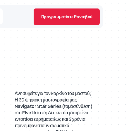
Προγραμματίστε Ραντεβού
 Portal
ονικές τομογραφίες
ρώσεις DEXA
Ανησυχείτε για τον καρκίνο του μαστού;
Η 3D ψηφιακή μαστογραφία μας
Navigator Star Series (τομοσύνθεση)
στο Elvetiko στη Λευκωσία μπορεί να
εντοπίσει ευρήματα έως και 3 χρόνια
πριν εμφανιστούν σωματικά