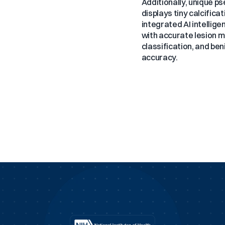
Additionally, unique p
displays tiny calcifica
integrated AI intellige
with accurate lesion 
classification, and be
accuracy.