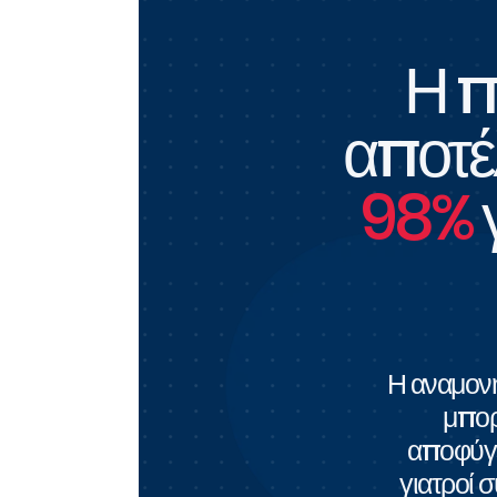
Η π
αποτ
98%
γ
Η αναμονή
μπορ
αποφύγετ
γιατροί 