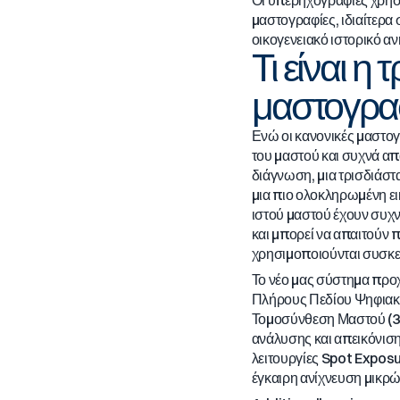
μαστογραφίες, ιδιαίτερα
οικογενειακό ιστορικό α
Τι είναι η
μαστογρα
Ενώ οι κανονικές μαστογ
του μαστού και συχνά απ
διάγνωση, μια τρισδιάστ
μια πιο ολοκληρωμένη ει
ιστού μαστού έχουν συχν
και μπορεί να απαιτούν 
χρησιμοποιούνται συσκε
Το νέο μας σύστημα πρ
Πλήρους Πεδίου Ψηφιακ
Τομοσύνθεση Μαστού (3
ανάλυσης και απεικόνισ
λειτουργίες Spot Expos
έγκαιρη ανίχνευση μικρ