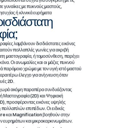
 σε γυναίκες με πυκνούς μαστούς,
νησυχίας ή κλινικά ευρήματα
 τρισδιάστατη
φία;
ραφίες λαμβάνουν δισδιάστατες εικόνες
αιτούν πολλαπλές γωνίες για ακριβή
ατη μαστογραφία, ή τομοσύνθεση, παρέχει
κόνα. Οι ανωμαλίες και οι μάζες πυκνού
ά παρόμοιο χρώμα με τον υγιή ιστό μαστού
περαιτέρω έλεγχο για ανίχνευση όταν
υές 2D.
οχωρά ακόμη παραπέρα συνδυάζοντας
ή Μαστογραφία (2D) και Ψηφιακή
D), προσφέροντας εικόνες υψηλής
η πολλαπλών επιπέδων. Οι ειδικές
ure και Magnification βοηθούν στην
ών ευρημάτων και μικροκαρκινωμάτων.