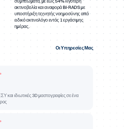
συμπτώματα, με έως 54% λιγότερη
ακτινοβολία και αναφορά BI-RADS με
υποστήριξη τεχνητής νοημοσύνης από
ειδικό ακτινολόγο εντός 1 εργάσιμης
ημέρας.
Οι Υπηρεσίες Μας
ΣΥ και ιδιωτικές 3D μαστογραφίες σε ένα
ρος