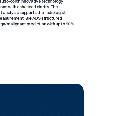
seudo‑color innovative technology
tions with enhanced clarity. The
nt analysis supports the radiologist
measurement, BI‑RADS structured
nign/malignant prediction with up to 90%