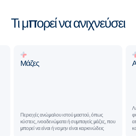
Τι μπορεί να ανιχνεύσει
Μάζες
Α
Λ
Περιοχές ανώμαλου ιστού μαστού, όπως
φ
κύστεις, ινοαδενώματα ή συμπαγείς μάζες, που
α
μπορεί να είναι ή να μην είναι καρκινώδεις
κ