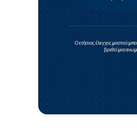
Ο ετήσιος έλεγχος μαστού μπορ
βρεθεί μια ανωμ