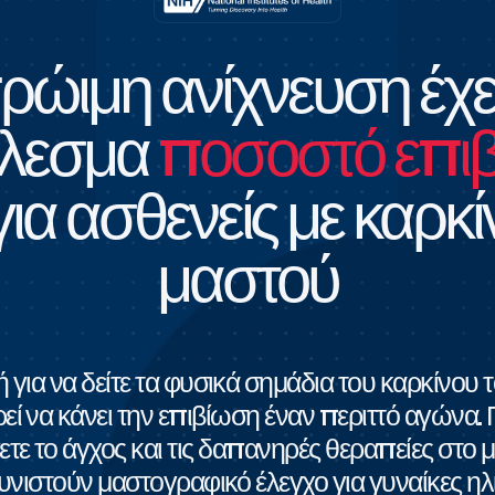
ρώιμη ανίχνευση έχε
έλεσμα
ποσοστό επι
ια ασθενείς με καρκί
μαστού
 για να δείτε τα φυσικά σημάδια του καρκίνου 
εί να κάνει την επιβίωση έναν περιττό αγώνα. Γ
ε το άγχος και τις δαπανηρές θεραπείες στο μ
συνιστούν μαστογραφικό έλεγχο για γυναίκες ηλ