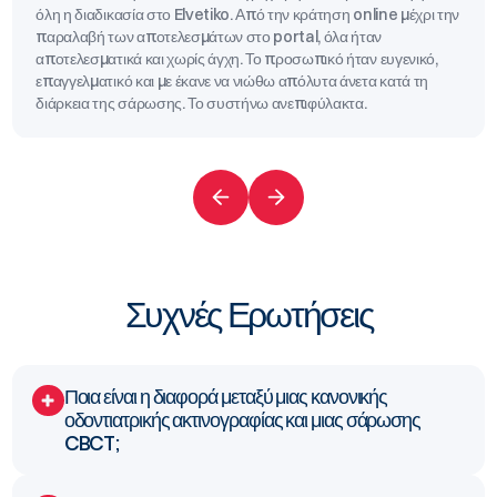
όλη η διαδικασία στο Elvetiko. Από την κράτηση online μέχρι την
παραλαβή των αποτελεσμάτων στο portal, όλα ήταν
αποτελεσματικά και χωρίς άγχη. Το προσωπικό ήταν ευγενικό,
επαγγελματικό και με έκανε να νιώθω απόλυτα άνετα κατά τη
διάρκεια της σάρωσης. Το συστήνω ανεπιφύλακτα.
Συχνές Ερωτήσεις
Ποια είναι η διαφορά μεταξύ μιας κανονικής
οδοντιατρικής ακτινογραφίας και μιας σάρωσης
CBCT;
Μια οδοντιατρική ακτινογραφία παρέχει