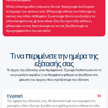
Μόλις ολοκληρωθεί η σάρωση, θα σας παρέχουμε ένα δωρεάν
αντίγραφο των εικόνων σας. Μπορούμε επίσης να στείλουμε τις
εικόνες σας όπου επιθυμείτε. Συνιστούμε πάντα να εξετάζετε τα
αποτελέσματά σας με έναν ειδικό. Εάν δεν έχετε ήδη κάποιον,
μπορούμε να σας προτείνουμε και να σας βοηθήσουμε να
προγραμματίσετε ένα ραντεβού
Τι να περιμένετε την ημέρα της
εξέτασής σας
Το άγχος της εξέτασης είναι πραγματικό. Έχουμε διαπιστώσει ότι το
να γνωρίζετε ακριβώς τι να περιμένετε μπορεί να βοηθήσει στη
μείωση του άγχους που σχετίζεται με την εξέταση
Εγγραφή
01
Την ημέρα της εξέτασής σας, θα ξεκινήσετε με την εγγραφή στη
ρεσεψιόν, όπου θα σας ζητηθεί να συμπληρώσετε κάποια έντυπα