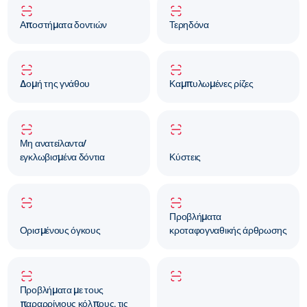
Αποστήματα δοντιών
Τερηδόνα
Δομή της γνάθου
Καμπυλωμένες ρίζες
Μη ανατείλαντα/
εγκλωβισμένα δόντια
Κύστεις
Προβλήματα
Ορισμένους όγκους
κροταφογναθικής άρθρωσης
Προβλήματα με τους
παραρρίνιους κόλπους, τις