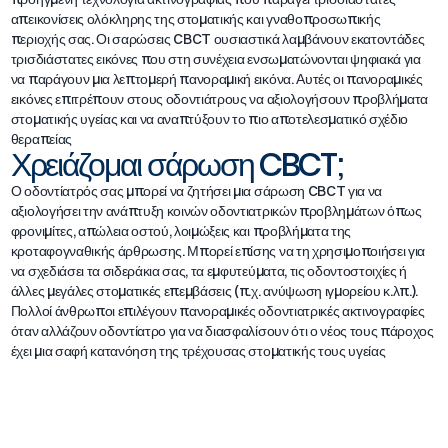
απεικονίσεις ολόκληρης της στοματικής και γναθοπροσωπικής
περιοχής σας. Οι σαρώσεις CBCT ουσιαστικά λαμβάνουν εκατοντάδες
τρισδιάστατες εικόνες που στη συνέχεια ενσωματώνονται ψηφιακά για
να παράγουν μια λεπτομερή πανοραμική εικόνα. Αυτές οι πανοραμικές
εικόνες επιτρέπουν στους οδοντιάτρους να αξιολογήσουν προβλήματα
στοματικής υγείας και να αναπτύξουν το πιο αποτελεσματικό σχέδιο
θεραπείας
Χρειάζομαι σάρωση CBCT;
Ο οδοντίατρός σας μπορεί να ζητήσει μια σάρωση CBCT για να
αξιολογήσει την ανάπτυξη κοινών οδοντιατρικών προβλημάτων όπως
φρονιμίτες, απώλεια οστού, λοιμώξεις και προβλήματα της
κροταφογναθικής άρθρωσης. Μπορεί επίσης να τη χρησιμοποιήσει για
να σχεδιάσει τα σιδεράκια σας, τα εμφυτεύματα, τις οδοντοστοιχίες ή
άλλες μεγάλες στοματικές επεμβάσεις (π.χ. ανύψωση ιγμορείου κ.λπ.).
Πολλοί άνθρωποι επιλέγουν πανοραμικές οδοντιατρικές ακτινογραφίες
όταν αλλάζουν οδοντίατρο για να διασφαλίσουν ότι ο νέος τους πάροχος
έχει μια σαφή κατανόηση της τρέχουσας στοματικής τους υγείας