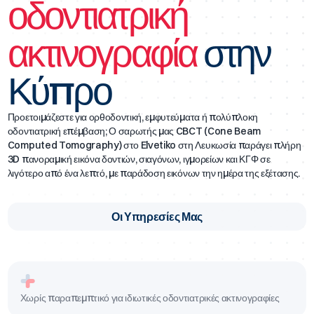
οδοντιατρική
Υπερηχογραφήματα
ακτινογραφία
στην
Σαρώσεις DEXA
Κύπρο
Μαστογραφία
Προετοιμάζεστε για ορθοδοντική, εμφυτεύματα ή πολύπλοκη
οδοντιατρική επέμβαση; Ο σαρωτής μας CBCT (Cone Beam
Computed Tomography) στο Elvetiko στη Λευκωσία παράγει πλήρη
3D πανοραμική εικόνα δοντιών, σιαγόνων, ιγμορείων και ΚΓΦ σε
Απλές και Τρισδιάστατες Πανοραμικές Δοντιών
λιγότερο από ένα λεπτό, με παράδοση εικόνων την ημέρα της εξέτασης.
Οι Υπηρεσίες Μας
Χωρίς παραπεμπτικό για ιδιωτικές οδοντιατρικές ακτινογραφίες