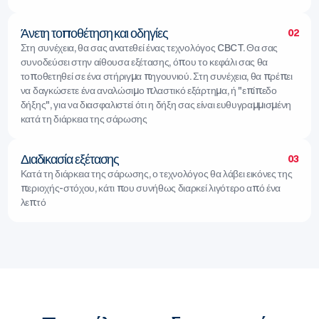
Άνετη τοποθέτηση και οδηγίες
02
Στη συνέχεια, θα σας ανατεθεί ένας τεχνολόγος CBCT. Θα σας
συνοδεύσει στην αίθουσα εξέτασης, όπου το κεφάλι σας θα
τοποθετηθεί σε ένα στήριγμα πηγουνιού. Στη συνέχεια, θα πρέπει
να δαγκώσετε ένα αναλώσιμο πλαστικό εξάρτημα, ή "επίπεδο
δήξης", για να διασφαλιστεί ότι η δήξη σας είναι ευθυγραμμισμένη
κατά τη διάρκεια της σάρωσης
Διαδικασία εξέτασης
03
Κατά τη διάρκεια της σάρωσης, ο τεχνολόγος θα λάβει εικόνες της
περιοχής-στόχου, κάτι που συνήθως διαρκεί λιγότερο από ένα
λεπτό